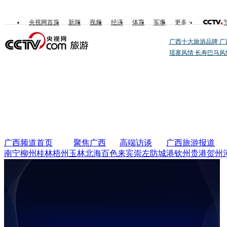
央视网首页
新闻
视频
经济
体育
军事
更多
广西十大旅游品牌
广
瑶寨风情
长寿巴马风
广西频道首页
聚焦广西
高端访谈
广西旅游报道
南宁
柳州
桂林
梧州
玉林
北海
百色
来宾
崇左
防城港
钦州
贵港
贺州