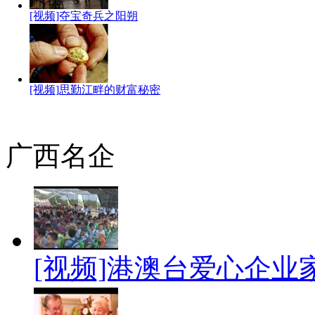
[视频]夺宝奇兵之阳朔
[视频]思勤江畔的财富秘密
广西名企
[视频]港澳台爱心企业