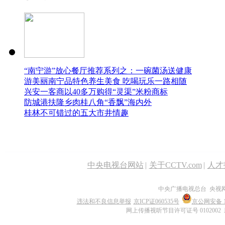
“南宁游”放心餐厅推荐系列之：一碗菌汤送健康
游美丽南宁品特色养生美食 吃喝玩乐一路相随
兴安一客商以40多万购得“灵渠”米粉商标
防城港扶隆乡肉桂八角“香飘”海内外
桂林不可错过的五大市井情趣
中央电视台网站
|
关于CCTV.com
|
人才
中央广播电视总台 央视
违法和不良信息举报
京ICP证060535号
京公网安备 11
网上传播视听节目许可证号 0102002