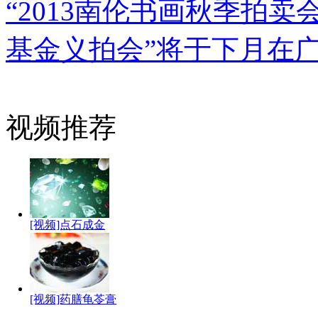
“2013南伦书画秋季拍
基金义拍会”将于下月在
视频推荐
[视频]点石成金
[视频]药膳龟苓膏