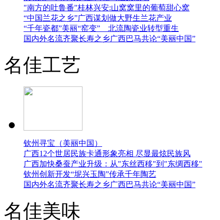
"南方的吐鲁番"桂林兴安:山窝窝里的葡萄甜心窝
“中国兰花之乡”广西谋划做大野生兰花产业
“千年瓷都”美丽“窑变” 北流陶瓷业转型重生
国内外名流齐聚长寿之乡广西巴马共论“美丽中国”
名佳工艺
钦州寻宝（美丽中国）
广西12个世居民族卡通形象亮相 尽显最炫民族风
广西加快桑蚕产业升级：从"东丝西移"到"东绸西移"
钦州创新开发“坭兴玉陶”传承千年陶艺
国内外名流齐聚长寿之乡广西巴马共论“美丽中国”
名佳美味