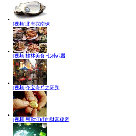
[视频]北海探南珠
[视频]桂林美食 七种武器
[视频]夺宝奇兵之阳朔
[视频]思勤江畔的财富秘密