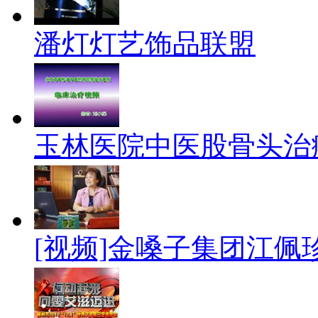
潘灯灯艺饰品联盟
玉林医院中医股骨头治
[视频]金嗓子集团江佩