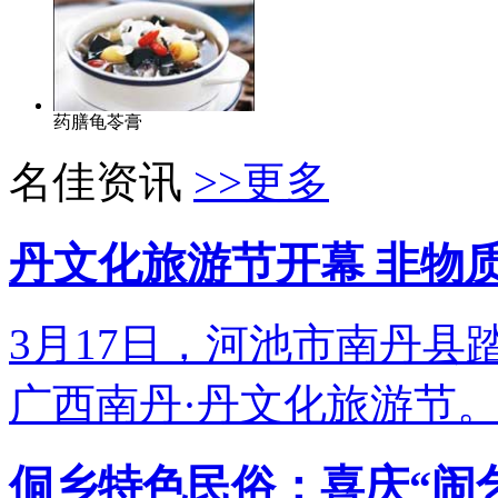
药膳龟苓膏
名佳资讯
>>更多
丹文化旅游节开幕 非物
3月17日，河池市南丹县
广西南丹·丹文化旅游节
侗乡特色民俗：喜庆“闹