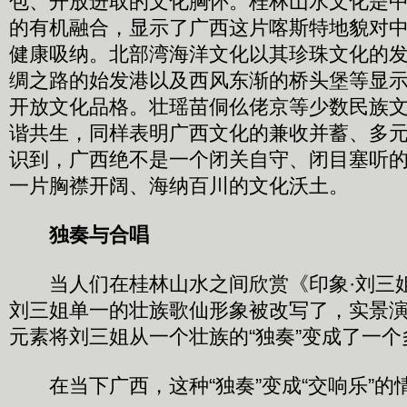
包、开放进取的文化胸怀。桂林山水文化是
的有机融合，显示了广西这片喀斯特地貌对
健康吸纳。北部湾海洋文化以其珍珠文化的
绸之路的始发港以及西风东渐的桥头堡等显
开放文化品格。壮瑶苗侗仫佬京等少数民族
谐共生，同样表明广西文化的兼收并蓄、多
识到，广西绝不是一个闭关自守、闭目塞听
一片胸襟开阔、海纳百川的文化沃土。
独奏与合唱
当人们在桂林山水之间欣赏《印象·刘三
刘三姐单一的壮族歌仙形象被改写了，实景
元素将刘三姐从一个壮族的“独奏”变成了一个
在当下广西，这种“独奏”变成“交响乐”的