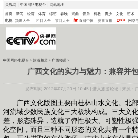
央视网
|
中国网络电视台
|
网站地图
首页
新闻
经济
体育
综艺
春晚
戏曲
音乐
科教
青少
文化
艺术
电视
频道大全
栏目大全
节目大全
直播中国
赛事直播
网络
中国网络电视台
>
旅游频道
>
广西频道
>
广西文化的实力与魅力：兼容并
发布时间:2012年07月20日 10:45 |
进入旅游论坛
| 来源：
广西文化版图主要由桂林山水文化、北部
河流域少数民族文化三大板块构成。三大文
差，形态殊异，造就了弹性极大、可塑性极
化空间，而且三种不同形态的文化共有一个