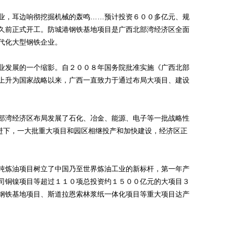
，耳边响彻挖掘机械的轰鸣……预计投资６００多亿元、规
久前正式开工。防城港钢铁基地项目是广西北部湾经济区全面
代化大型钢铁企业。
发展的一个缩影。自２００８年国务院批准实施《广西北部
上升为国家战略以来，广西一直致力于通过布局大项目、建设
湾经济区布局发展了石化、冶金、能源、电子等一批战略性
推进下，一大批重大项目和园区相继投产和加快建设，经济区正
炼油项目树立了中国乃至世界炼油工业的新标杆，第一年产
司铜镍项目等超过１１０项总投资约１５００亿元的大项目３
钢铁基地项目、斯道拉恩索林浆纸一体化项目等重大项目达产