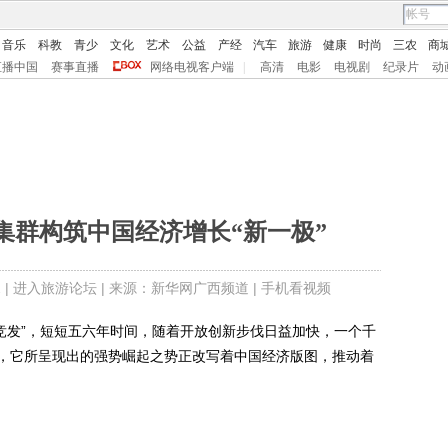
音乐
科教
青少
文化
艺术
公益
产经
汽车
旅游
健康
时尚
三农
商
直播中国
赛事直播
网络电视客户端
|
高清
电影
电视剧
纪录片
动
集群构筑中国经济增长“新一极”
 |
进入旅游论坛
| 来源：新华网广西频道 |
手机看视频
竞发”，短短五六年时间，随着开放创新步伐日益加快，一个千
，它所呈现出的强势崛起之势正改写着中国经济版图，推动着