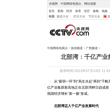
央视网
|
中国网络电视台
|
网站地图
首页
新闻
经济
体育
综艺
春晚
戏曲
电视
频道大全
栏目大全
节目大全
中国网络电视台
>
旅游频道
>
广西频道
>
北部湾：千亿产业
发布时间:2012年07月13日 11:42
从“最弱一环”到“风生水起”再到“千帆
亿产业集群新高地正在北部湾畔日趋成形
我国经济增长“新一极”形成。
北部湾迈入千亿产业发展时代