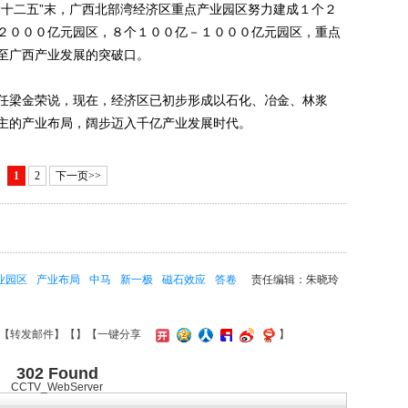
十二五”末，广西北部湾经济区重点产业园区努力建成１个２
２０００亿元园区，８个１００亿－１０００亿元园区，重点
至广西产业发展的突破口。
梁金荣说，现在，经济区已初步形成以石化、冶金、林浆
主的产业布局，阔步迈入千亿产业发展时代。
1
2
下一页>>
业园区
产业布局
中马
新一极
磁石效应
答卷
责任编辑：朱晓玲
【
转发邮件
】【
】
【一键分享
】
302 Found
CCTV_WebServer