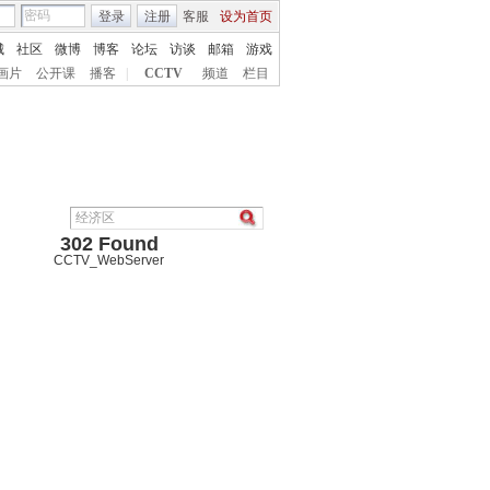
登录
注册
客服
设为首页
城
社区
微博
博客
论坛
访谈
邮箱
游戏
画片
公开课
播客
|
CCTV
频道
栏目
302 Found
CCTV_WebServer