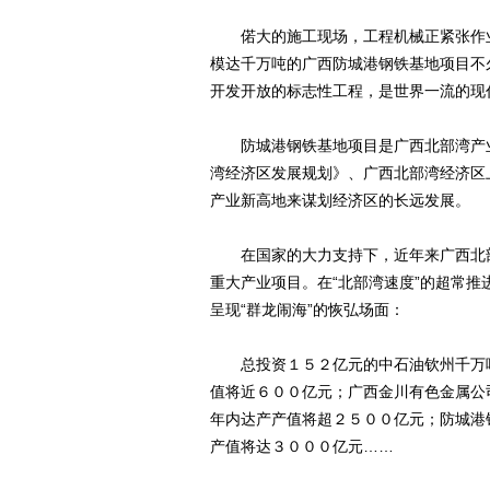
偌大的施工现场，工程机械正紧张作业
模达千万吨的广西防城港钢铁基地项目不
开发开放的标志性工程，是世界一流的现
防城港钢铁基地项目是广西北部湾产业
湾经济区发展规划》、广西北部湾经济区
产业新高地来谋划经济区的长远发展。
在国家的大力支持下，近年来广西北部
重大产业项目。在“北部湾速度”的超常
呈现“群龙闹海”的恢弘场面：
总投资１５２亿元的中石油钦州千万吨
值将近６００亿元；广西金川有色金属公
年内达产产值将超２５００亿元；防城港
产值将达３０００亿元……