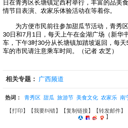
日在青秀区长塘镇定西村举行，丰富的品美
情节目表演、农家乐体验活动在等着你。
为方便市民前往参加甜瓜节活动，青秀区
30日和7月1日，每天上午在金湖广场（新华书
车，下午3时30分从长塘镇加踏坡返回，每天
车的市民请注意乘车时间。（记者 农芝）
相关专题：
广西频道
热词：
青秀区
甜瓜
旅游节
美食文化
农家乐
南
【
打印
】【
我要纠错
】【
复制链接
】【
转发邮件
】
】