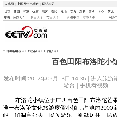
央视网
|
中国网络电视台
|
网站地图
首页
新闻
经济
体育
综艺
春晚
戏曲
音乐
科教
青少
文化
艺术
电视
频道大全
栏目大全
节目大全
直播中国
赛事直播
网络
中国网络电视台
>
旅游频道
>
广西频道
>
百色田阳布洛陀小
发布时间:2012年06月18日 14:35 |
进入旅游
游台 |
手机看视频
布洛陀小镇位于广西百色田阳布洛陀芒果
唯一布洛陀文化旅游度假小镇，占地约3000
假、18洞高尔夫、民族游乐、别墅居住、民