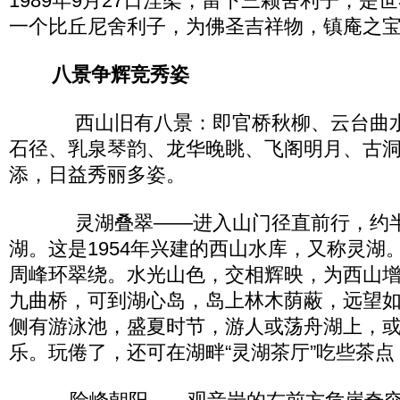
1989年9月27日涅架，留下三颗舍利子，是
一个比丘尼舍利子，为佛圣吉祥物，镇庵之
八景争辉竞秀姿
西山旧有八景：即官桥秋柳、云台曲水
石径、乳泉琴韵、龙华晚眺、飞阁明月、古
添，日益秀丽多姿。
灵湖叠翠——进入山门径直前行，约半
湖。这是1954年兴建的西山水库，又称灵湖
周峰环翠绕。水光山色，交相辉映，为西山
九曲桥，可到湖心岛，岛上林木荫蔽，远望
侧有游泳池，盛夏时节，游人或荡舟湖上，
乐。玩倦了，还可在湖畔“灵湖茶厅”吃些茶