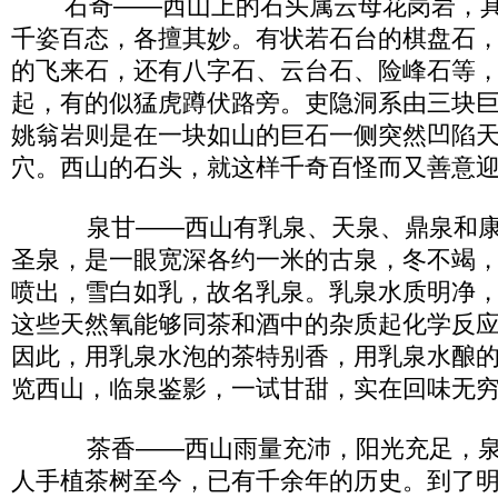
石奇——西山上的石头属云母花岗岩，具有
千姿百态，各擅其妙。有状若石台的棋盘石
的飞来石，还有八字石、云台石、险峰石等
起，有的似猛虎蹲伏路旁。吏隐洞系由三块
姚翁岩则是在一块如山的巨石一侧突然凹陷
穴。西山的石头，就这样千奇百怪而又善意
泉甘——西山有乳泉、天泉、鼎泉和康
圣泉，是一眼宽深各约一米的古泉，冬不竭
喷出，雪白如乳，故名乳泉。乳泉水质明净
这些天然氧能够同茶和酒中的杂质起化学反
因此，用乳泉水泡的茶特别香，用乳泉水酿
览西山，临泉鉴影，一试甘甜，实在回味无
茶香——西山雨量充沛，阳光充足，泉
人手植茶树至今，已有千余年的历史。到了