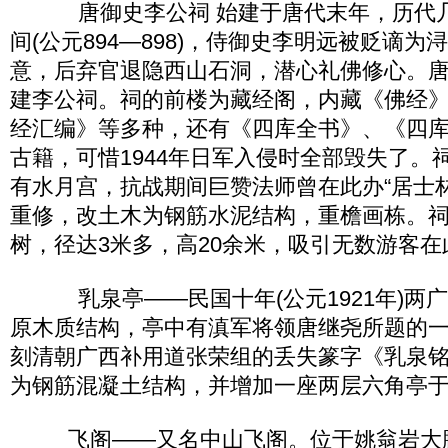
唐御史李公祠 始建于唐代末年，历代几
间(公元894—898)，侍御史李明远被贬谪
意，后弃官退隐西山石洞，潜心礼佛修心。
建李公祠。祠的前楼为藏经阁，内藏《佛经
经汇编》等多种，还有《四库全书》、《四
古籍，可惜1944年日军入侵时全部毁失了。
有水月宫，抗战期间巨赞法师曾在此办“居士林”
重修，改土木为钢筋水泥结构，重檐画栋。祠
树，径达3米多，高20余米，吸引无数游客
乳泉亭——民国十年(公元1921年)两
原木质结构，亭中有滇军将领唐继尧所题的
刻清朝广西补用道张荣组的丢失篆字《乳泉铭》
为钢筋混凝土结构，并增加一座两层六角亭
飞阁——又名中山飞阁。位于姚翁岩大鹏石