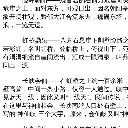
险峰朝阳——观音岩的右前方危崖奇突
危崖之上，面对东方，可观日出，因名朝阳
象开阔壮观，黔郁大江合流东去，巍巍东塔
浪，一览无遗。
虹桥鼎泉——八方石悬崖下削壁险路之
若彩虹，名叫虹桥。登临桥上，俯视山下，
有涓涓细流自崖间流出，汇成一眼清泉，叫
同出一源。
长峡会仙——在虹桥之上约一百余米，峡
壁高耸，中间一条小路，仅容一人通过。峡
见蓝天一线，因此又叫“一线天”。民间传说
在这里与神仙相会。长峡南端人口处石壁上
写的“神仙峡”三个大字。原来，会仙峡又叫“神