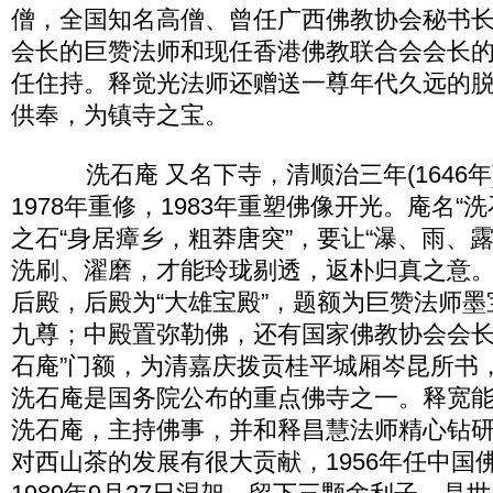
僧，全国知名高僧、曾任广西佛教协会秘书
会长的巨赞法师和现任香港佛教联合会会长
任住持。释觉光法师还赠送一尊年代久远的
供奉，为镇寺之宝。
洗石庵 又名下寺，清顺治三年(1646年
1978年重修，1983年重塑佛像开光。庵名“
之石“身居瘴乡，粗莽唐突”，要让“瀑、雨、
洗刷、濯磨，才能玲珑剔透，返朴归真之意
后殿，后殿为“大雄宝殿”，题额为巨赞法师
九尊；中殿置弥勒佛，还有国家佛教协会会长
石庵”门额，为清嘉庆拨贡桂平城厢岑昆所书
洗石庵是国务院公布的重点佛寺之一。释宽能法
洗石庵，主持佛事，并和释昌慧法师精心钻
对西山茶的发展有很大贡献，1956年任中国