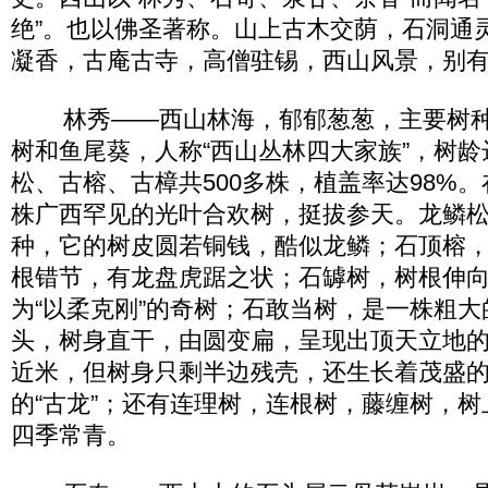
绝”。也以佛圣著称。山上古木交荫，石洞通
凝香，古庵古寺，高僧驻锡，西山风景，别
林秀——西山林海，郁郁葱葱，主要树种
树和鱼尾葵，人称“西山丛林四大家族”，树
松、古榕、古樟共500多株，植盖率达98%
株广西罕见的光叶合欢树，挺拔参天。龙鳞
种，它的树皮圆若铜钱，酷似龙鳞；石顶榕
根错节，有龙盘虎踞之状；石罅树，树根伸
为“以柔克刚”的奇树；石敢当树，是一株粗
头，树身直干，由圆变扁，呈现出顶天立地
近米，但树身只剩半边残壳，还生长着茂盛
的“古龙”；还有连理树，连根树，藤缠树，
四季常青。