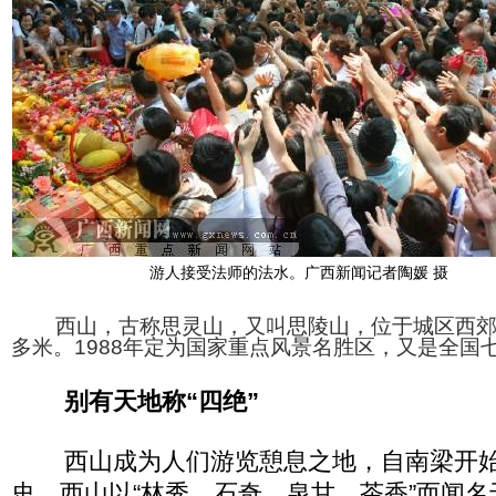
游人接受法师的法水。广西新闻记者陶媛 摄
西山，古称思灵山，又叫思陵山，位于城区西郊三
多米。1988年定为国家重点风景名胜区，又是全国
别有天地称“四绝”
西山成为人们游览憩息之地，自南梁开始
史。西山以“林秀、石奇、泉甘、茶香”而闻名