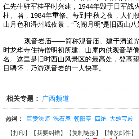
仁先生驻军桂平时兴建，1944年毁于日军战
柱、墙，1984年重修。每到中秋之夜，人们
山月色和浔州城夜景，“飞阁月明”是旧西山八
观音岩庙——简称观音庙。建于清道光四年
时龙华寺住持僧明初所建。山庵内供观音塑
名。这里是旧时西山风景区的最高处，登高
目骋怀，乃游观音岩的一大快事。
相关专题：
广西频道
热词：
巨赞法师
洗石庵
朝阳亭
四绝
大雄宝殿
【
打印
】【
我要纠错
】【
复制链接
】【
转发邮件
】