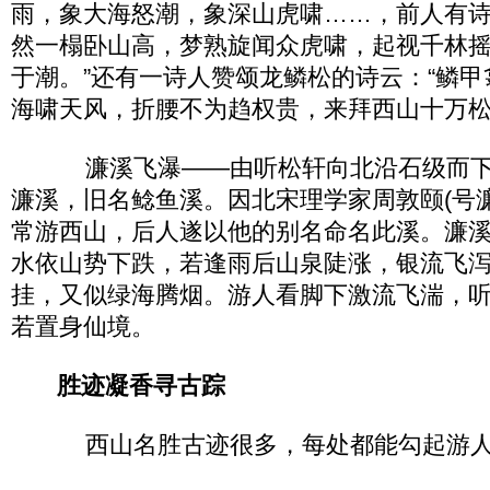
雨，象大海怒潮，象深山虎啸……，前人有诗
然一榻卧山高，梦熟旋闻众虎啸，起视千林
于潮。”还有一诗人赞颂龙鳞松的诗云：“鳞
海啸天风，折腰不为趋权贵，来拜西山十万松
濂溪飞瀑——由听松轩向北沿石级而下
濂溪，旧名鲶鱼溪。因北宋理学家周敦颐(号
常游西山，后人遂以他的别名命名此溪。濂
水依山势下跌，若逢雨后山泉陡涨，银流飞
挂，又似绿海腾烟。游人看脚下激流飞湍，
若置身仙境。
胜迹凝香寻古踪
西山名胜古迹很多，每处都能勾起游人