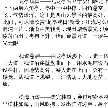
龙亭观日——九龙亭耸立于会仙峡之上
上下两层六角亭。亭中一柱中撑，四角悬空
飞，气势雄浑。这里是西山风景区的最高处
此间，可尽情欣赏“龙亭观日”新景：江流尽
混沌一片，渐渐由黑转明，现出熠熠霞光；
喷薄而出，冉冉上升，继而金霞万道，一派
光无限!
栈道悬碧——由龙亭缓步下山，走一段
山大道，栈道沿崖壁盘曲而下，用水泥铺设
设栏杆。因地势高耸，游人走在上面，会有
感觉。从栈道上眺望，三江浩荡，大地苍茫
象。
松海听涛——走完栈道，穿过密密丛林，
里松林如海，山风吹拂，发出阵阵涛声，象