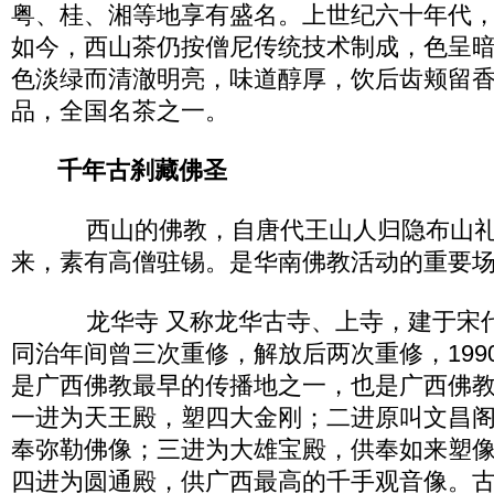
粤、桂、湘等地享有盛名。上世纪六十年代
如今，西山茶仍按僧尼传统技术制成，色呈
色淡绿而清澈明亮，味道醇厚，饮后齿颊留
品，全国名茶之一。
千年古刹藏佛圣
西山的佛教，自唐代王山人归隐布山礼
来，素有高僧驻锡。是华南佛教活动的重要
龙华寺 又称龙华古寺、上寺，建于宋代
同治年间曾三次重修，解放后两次重修，199
是广西佛教最早的传播地之一，也是广西佛
一进为天王殿，塑四大金刚；二进原叫文昌
奉弥勒佛像；三进为大雄宝殿，供奉如来塑
四进为圆通殿，供广西最高的千手观音像。