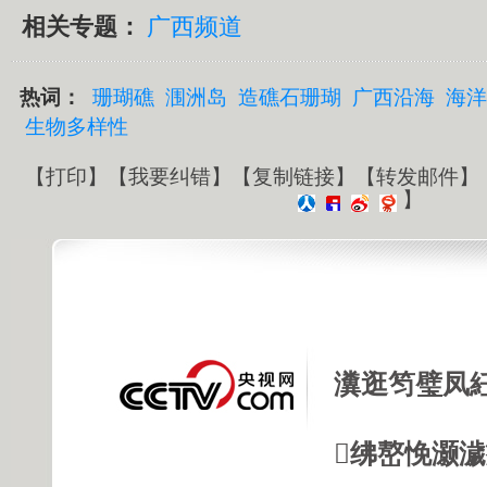
相关专题：
广西频道
热词：
珊瑚礁
涠洲岛
造礁石珊瑚
广西沿海
海洋
生物多样性
【
打印
】【
我要纠错
】【
复制链接
】【
转发邮件
】
】
瀵逛笉璧凤
绋嶅悗灏