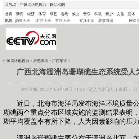
央视网
|
中国网络电视台
|
网站地图
首页
新闻
经济
体育
综艺
春晚
戏曲
音乐
科教
青少
文化
艺术
电视
频道大全
栏目大全
节目大全
直播中国
赛事直播
网络
中国网络电视台
>
旅游频道
>
广西频道
>
广西北海涠洲岛珊瑚礁生态系统受人
发布时间:2012年06月08日 11:31 |
进入旅游论坛
| 来源：《
近日，北海市海洋局发布海洋环境质量公
瑚礁两个重点分布区域实施的监测结果表明，2
瑚平均覆盖率有所下降，人为因素影响的压
涠洲岛珊瑚礁主要分布于涠洲岛北面、东