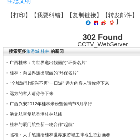
生态文明
【
打印
】【
我要纠错
】【
复制链接
】【
转发邮件
】
】
302 Found
CCTV_WebServer
搜索更多
旅游城
桂林
的新闻
广西桂林：向世界递出靓丽的“环保名片”
桂林：向世界递出靓丽的“环保名片”
“全城游”让绍兴不再“一日游” 远方的客人请你停下来
远方的客人请你停下来
广西兴安2012年桂林米粉暨葡萄节8月举行
港龙航空复航香港桂林航线
桂林与厦门航空新一轮合作“起航”
临桂：大手笔描绘桂林世界旅游城主阵地生态新画卷