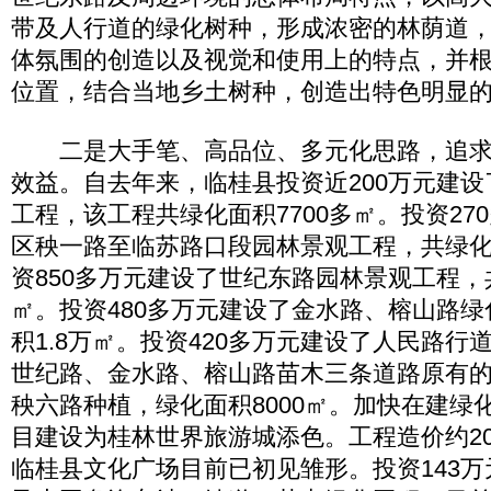
带及人行道的绿化树种，形成浓密的林荫道
体氛围的创造以及视觉和使用上的特点，并
位置，结合当地乡土树种，创造出特色明显
二是大手笔、高品位、多元化思路，追求
效益。自去年来，临桂县投资近200万元建
工程，该工程共绿化面积7700多㎡。投资27
区秧一路至临苏路口段园林景观工程，共绿化面
资850多万元建设了世纪东路园林景观工程，
㎡。投资480多万元建设了金水路、榕山路
积1.8万㎡。投资420多万元建设了人民路行
世纪路、金水路、榕山路苗木三条道路原有
秧六路种植，绿化面积8000㎡。加快在建绿
目建设为桂林世界旅游城添色。工程造价约20
临桂县文化广场目前已初见雏形。投资143