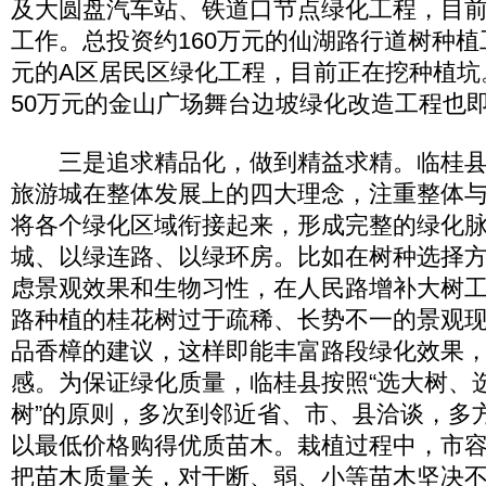
及大圆盘汽车站、铁道口节点绿化工程，目
工作。总投资约160万元的仙湖路行道树种植
元的A区居民区绿化工程，目前正在挖种植坑
50万元的金山广场舞台边坡绿化改造工程也
三是追求精品化，做到精益求精。临桂县
旅游城在整体发展上的四大理念，注重整体
将各个绿化区域衔接起来，形成完整的绿化
城、以绿连路、以绿环房。比如在树种选择
虑景观效果和生物习性，在人民路增补大树
路种植的桂花树过于疏稀、长势不一的景观
品香樟的建议，这样即能丰富路段绿化效果
感。为保证绿化质量，临桂县按照“选大树、
树”的原则，多次到邻近省、市、县洽谈，多
以最低价格购得优质苗木。栽植过程中，市
把苗木质量关，对于断、弱、小等苗木坚决