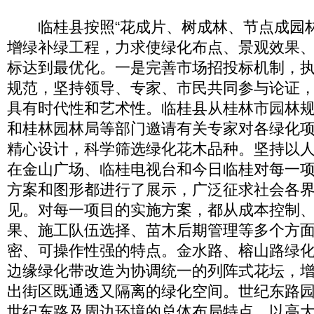
临桂县按照“花成片、树成林、节点成园林
增绿补绿工程，力求使绿化布点、景观效果
标达到最优化。一是完善市场招投标机制，
规范，坚持领导、专家、市民共同参与论证
具有时代性和艺术性。临桂县从桂林市园林
和桂林园林局等部门邀请有关专家对各绿化
精心设计，科学筛选绿化花木品种。坚持以
在金山广场、临桂电视台和今日临桂对每一
方案和图形都进行了展示，广泛征求社会各
见。对每一项目的实施方案，都从成本控制
果、施工队伍选择、苗木后期管理等多个方
密、可操作性强的特点。金水路、榕山路绿
边缘绿化带改造为协调统一的列阵式花坛，
出街区既通透又隔离的绿化空间。世纪东路
世纪东路及周边环境的总体布局特点，以高