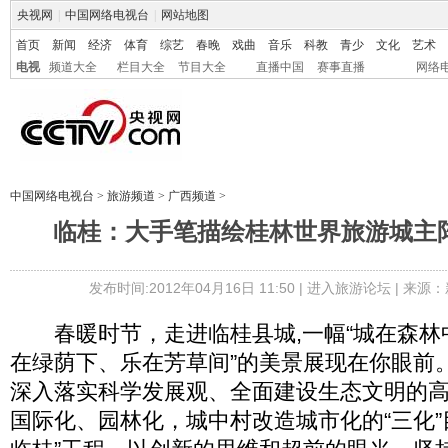
央视网
|
中国网络电视台
|
网站地图
首页
新闻
经济
体育
综艺
春晚
戏曲
音乐
科教
青少
文化
艺术
电视
频道大全
栏目大全
节目大全
直播中国
赛事直播
网络
中国网络电视台
>
旅游频道
>
广西频道
>
临桂：大手笔描绘桂林世界旅游城主
发布时间:2012年04月16日 11:50 |
进入旅游论坛
| 来源：
春暖时节，走进临桂县城,一幅“城在森林
在绿荫下、乐在芳草间”的美景展现在你眼前
深入落实科学发展观、全面建设生态文明的
国际化、园林化，城中村改造城市化的“三化”