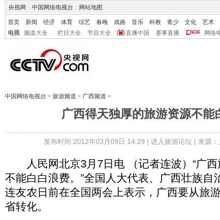
央视网
|
中国网络电视台
|
网站地图
首页
新闻
经济
体育
综艺
春晚
戏曲
音乐
科教
青少
文化
艺术
电视
频道大全
栏目大全
节目大全
直播中国
赛事直播
网络
中国网络电视台
>
旅游频道
>
广西频道
>
广西得天独厚的旅游资源不能
发布时间:2012年03月09日 14:29 |
进入旅游论坛
| 来源：
人民网北京3月7日电 （记者连波）“广西
不能白白浪费。”全国人大代表、广西壮族自
连友农日前在全国两会上表示，广西要从旅
省转化。