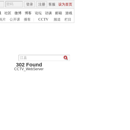
登录
注册
客服
设为首页
城
社区
微博
博客
论坛
访谈
邮箱
游戏
画片
公开课
播客
|
CCTV
频道
栏目
302 Found
CCTV_WebServer