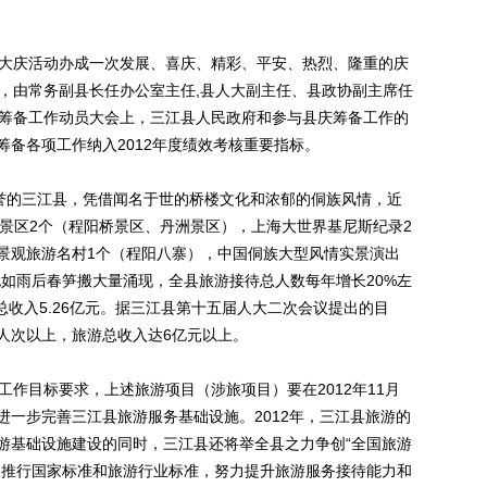
大庆活动办成一次发展、喜庆、精彩、平安、热烈、隆重的庆
室，由常务副县长任办公室主任,县人大副主任、县政协副主席任
庆筹备工作动员大会上，三江县人民政府和参与县庆筹备工作的
备各项工作纳入2012年度绩效考核重要指标。
誉的三江县，凭借闻名于世的桥楼文化和浓郁的侗族风情，近
游景区2个（程阳桥景区、丹洲景区），上海大世界基尼斯纪录2
景观旅游名村1个（程阳八寨），中国侗族大型风情实景演出
也如雨后春笋搬大量涌现，全县旅游接待总人数每年增长20%左
旅游总收入5.26亿元。据三江县第十五届人大二次会议提出的目
万人次以上，旅游总收入达6亿元以上。
作目标要求，上述旅游项目（涉旅项目）要在2012年11月
进一步完善三江县旅游服务基础设施。2012年，三江县旅游的
游基础设施建设的同时，三江县还将举全县之力争创“全国旅游
力推行国家标准和旅游行业标准，努力提升旅游服务接待能力和