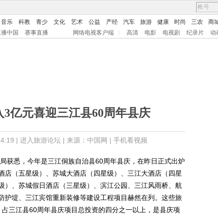
音乐
科教
青少
文化
艺术
公益
产经
汽车
旅游
健康
时尚
三农
商
直播中国
赛事直播
网络电视客户端
|
高清
电影
电视剧
纪录片
动
3亿元喜迎三江县60周年县庆
:19 |
进入旅游论坛
| 来源：中国网 |
手机看视频
获悉，今年是三江侗族自治县60周年县庆，在昨日正式出炉
酒店（五星级）、苏城大酒店（四星级）、三江大酒店（四星
级）、苏城假日酒店（三星级）、滨江公园、三江风雨桥、航
防护堤、三江宾馆重新装修等建设工程项目赫然在列。这些旅
，占三江县60周年县庆项目总投资的四分之一以上，是县庆项