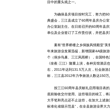
目中的重头戏之一。
为确保县庆项目按时完工，努力把60
典盛会，三江县成立了60周年县庆办公
办公室副主任。在日前召开的60周年县
单位及企业签订了工作责任状，并把县庆筹
素有“世界桥楼之乡侗族风情殿堂”美
年来旅游业发展迅猛，新增国家4A级旅
个（侗乡鸟巢、三江风雨桥），全国特色
《坐夜·三江》隆重上演，各种宾馆酒店
右，2011年达到131.5万人次，社会
标，三江县2012年力争旅游人数达150
按三江60周年县庆献礼启用项目表的工
底前验收交付使用。这些项目的竣工，将
大手笔和亮点还不止这些，在加大上述旅
标准化省级示范县”，在全县旅游业界大