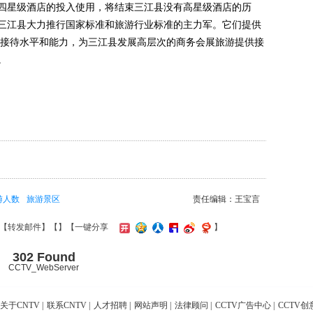
四星级酒店的投入使用，将结束三江县没有高星级酒店的历
三江县大力推行国家标准和旅游行业标准的主力军。它们提供
游的接待水平和能力，为三江县发展高层次的商务会展旅游提供接
。
游人数
旅游景区
责任编辑：王宝言
【
转发邮件
】【
】
【一键分享
】
302 Found
CCTV_WebServer
关于CNTV
|
联系CNTV
|
人才招聘
|
网站声明
|
法律顾问
|
CCTV广告中心
|
CCTV创