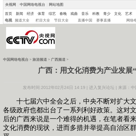
央视网
|
中国网络电视台
|
网站地图
首页
新闻
经济
体育
综艺
春晚
戏曲
音乐
科教
青少
文化
艺术
电视
频道大全
栏目大全
节目大全
直播中国
赛事直播
网络
中国网络电视台
>
旅游频道
>
广西频道
>
广西：用文化消费为产业发展“
发布时间:2012年02月24日 14:19 |
进入复兴论坛
| 来源：中
十七届六中全会之后，中央不断对扩大文
各级政府也都出台了一系列利好政策。这对
后的广西来说是一个难得的机遇，在笔者看
文化消费的现状，进而多措并举提高自治区