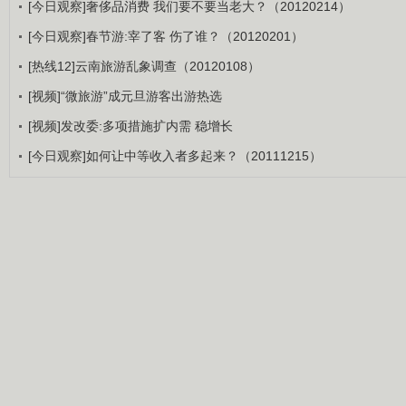
[今日观察]奢侈品消费 我们要不要当老大？（20120214）
[今日观察]春节游:宰了客 伤了谁？（20120201）
[热线12]云南旅游乱象调查（20120108）
[视频]“微旅游”成元旦游客出游热选
[视频]发改委:多项措施扩内需 稳增长
[今日观察]如何让中等收入者多起来？（20111215）