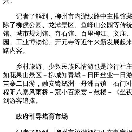
兴。
记者了解到，柳州市内游线路中主推馆藏
除了柳侯公园、龙潭景区、鱼峰山公园等传
馆、城市规划馆、奇石馆、百里柳江、文庙
园、工业博物馆、开元寺等近年来新发展起
路内容。
乡村旅游、少数民族风情游也是旅行社主推
如花果山景区－柳城知青城－日田丝业一日
苗寨二日游，融安鹭鹚洲－丹洲古镇－石门
程阳八寨风雨桥－冠小百家宴－鼓楼－《坐
到游客追捧。
政府引导培育市场