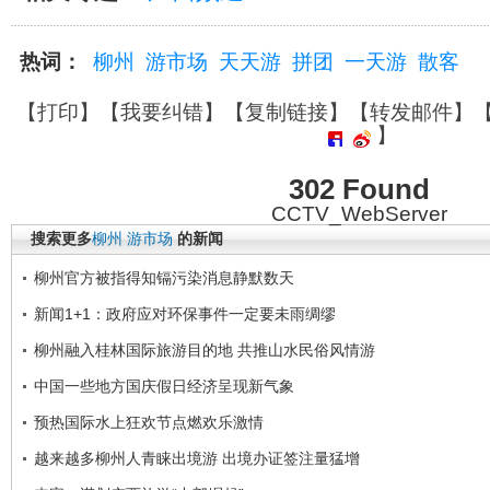
热词：
柳州
游市场
天天游
拼团
一天游
散客
【
打印
】【
我要纠错
】【
复制链接
】【
转发邮件
】
】
302 Found
CCTV_WebServer
搜索更多
柳州
游市场
的新闻
柳州官方被指得知镉污染消息静默数天
新闻1+1：政府应对环保事件一定要未雨绸缪
柳州融入桂林国际旅游目的地 共推山水民俗风情游
中国一些地方国庆假日经济呈现新气象
预热国际水上狂欢节点燃欢乐激情
越来越多柳州人青睐出境游 出境办证签注量猛增