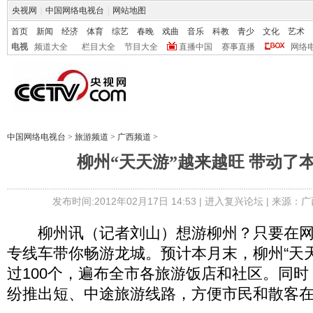
央视网
|
中国网络电视台
|
网站地图
首页
新闻
经济
体育
综艺
春晚
戏曲
音乐
科教
青少
文化
艺术
电视
频道大全
栏目大全
节目大全
直播中国
赛事直播
网络
中国网络电视台
>
旅游频道
>
广西频道
>
柳州“天天游”越来越旺 带动了
发布时间:2012年02月17日 14:53 |
进入复兴论坛
| 来源：广
柳州讯（记者刘山）想游柳州？只要在网
专线车带你畅游龙城。预计本月末，柳州“天
过100个，遍布全市各旅游饭店和社区。同
纷推出短、中途旅游线路，方便市民和散客