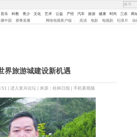
音乐
科教
青少
文化
艺术
公益
产经
汽车
旅游
健康
时尚
三农
商
直播中国
赛事直播
网络电视客户端
|
高清
电影
电视剧
纪录片
动
世界旅游城建设新机遇
51 |
进入复兴论坛
| 来源：桂林日报 |
手机看视频