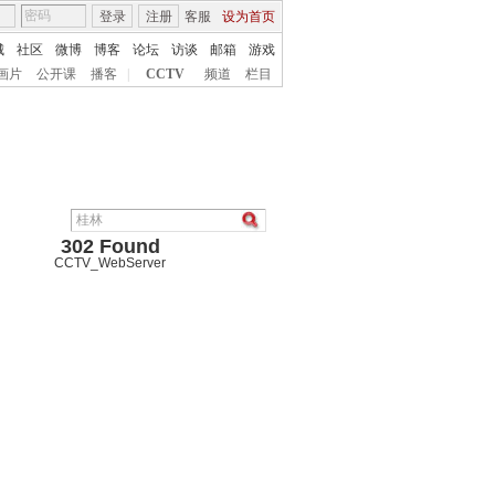
登录
注册
客服
设为首页
城
社区
微博
博客
论坛
访谈
邮箱
游戏
画片
公开课
播客
|
CCTV
频道
栏目
302 Found
CCTV_WebServer