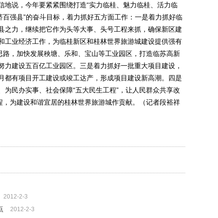
地说，今年要紧紧围绕打造“实力临桂、魅力临桂、活力临
济百强县”的奋斗目标，着力抓好五方面工作：一是着力抓好临
县之力，继续把它作为头等大事、头号工程来抓，确保新区建
和工业经济工作，为临桂新区和桂林世界旅游城建设提供强有
展思路，加快发展秧塘、乐和、宝山等工业园区，打造临苏高新
努力建设五百亿工业园区。三是着力抓好一批重大项目建设，
月都有项目开工建设或竣工达产，形成项目建设新高潮。四是
、为民办实事、社会保障“五大民生工程”，让人民群众共享改
工程，为建设和谐宜居的桂林世界旅游城作贡献。（记者段裕祥
2012-2-3
点
2012-2-3