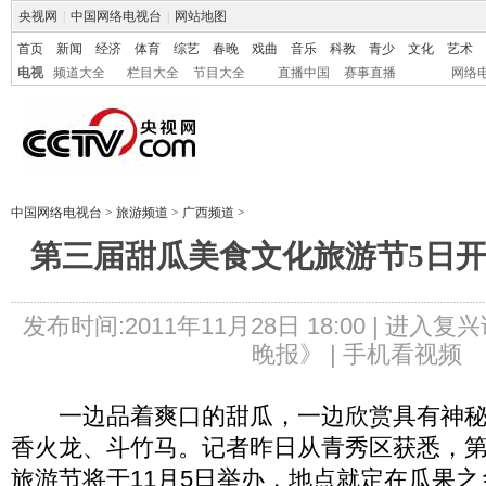
央视网
|
中国网络电视台
|
网站地图
首页
新闻
经济
体育
综艺
春晚
戏曲
音乐
科教
青少
文化
艺术
电视
频道大全
栏目大全
节目大全
直播中国
赛事直播
网络
中国网络电视台
>
旅游频道
>
广西频道
>
第三届甜瓜美食文化旅游节5日开
发布时间:2011年11月28日 18:00 |
进入复兴
晚报》 |
手机看视频
一边品着爽口的甜瓜，一边欣赏具有神秘
香火龙、斗竹马。记者昨日从青秀区获悉，
旅游节将于11月5日举办，地点就定在瓜果