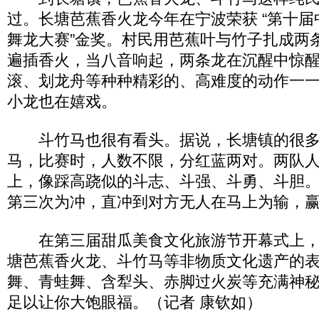
过。长塘芭蕉香火龙今年在宁波荣获 “第十
舞龙大赛”金奖。村民用芭蕉叶与竹子扎成两
遍插香火，当八音响起，两条龙在沉醒中惊
滚、划龙舟等种种精彩的、高难度的动作一
小龙也在嬉戏。
斗竹马也很有看头。据说，长塘镇的很多
马，比赛时，人数不限，分红蓝两对。两队人站
上，像踩高跷似的斗志、斗强、斗勇、斗胆
第三次为冲，直冲到对方无人在马上为输，
在第三届甜瓜美食文化旅游节开幕式上，
塘芭蕉香火龙、斗竹马等非物质文化遗产的
舞、青蛙舞、含犁头、赤脚过火炭等充满神
足以让你大饱眼福。（记者 康钦如）